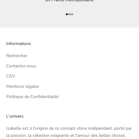
Aller à l'élément 1
Aller à l'élément 2
Aller à l'élément 3
Aller à l'élément 4
Informations
Rechercher
Contactez-nous
CGV
Mentions légales
Politique de Confidentialité
L'univers
Isabelle est à l'origine de ce concept-store indépendant, porté par
la passion, la sélection exigeante et l'amour des belles choses.