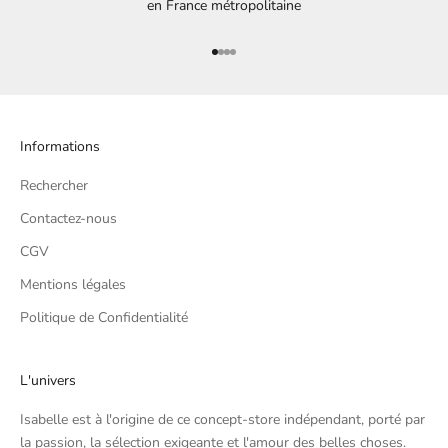
en France métropolitaine
Aller à l'élément 1
Aller à l'élément 2
Aller à l'élément 3
Aller à l'élément 4
Informations
Rechercher
Contactez-nous
CGV
Mentions légales
Politique de Confidentialité
L'univers
Isabelle est à l'origine de ce concept-store indépendant, porté par
la passion, la sélection exigeante et l'amour des belles choses.