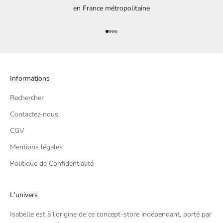
en France métropolitaine
Aller à l'élément 1
Aller à l'élément 2
Aller à l'élément 3
Aller à l'élément 4
Informations
Rechercher
Contactez-nous
CGV
Mentions légales
Politique de Confidentialité
L'univers
Isabelle est à l'origine de ce concept-store indépendant, porté par