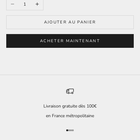
Diminuer la quantité
Augmenter la quantité
AJOUTER AU PANIER
ACHETER MAINTENANT
Livraison gratuite dès 100€
en France métropolitaine
Aller à l'élément 1
Aller à l'élément 2
Aller à l'élément 3
Aller à l'élément 4