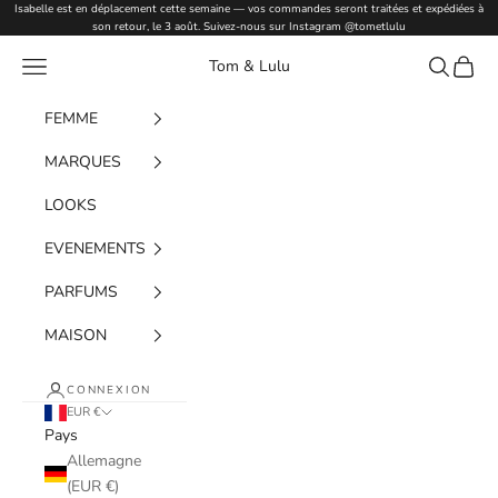
Passer au contenu
Isabelle est en déplacement cette semaine — vos commandes seront traitées et expédiées à
son retour, le 3 août. Suivez-nous sur Instagram
@tometlulu
Menu
Recherche
Panier
Tom & Lulu
FEMME
MARQUES
LOOKS
EVENEMENTS
PARFUMS
MAISON
CONNEXION
EUR €
Pays
Allemagne
(EUR €)