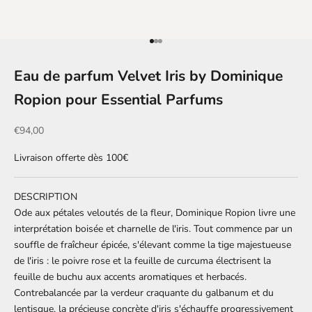
Aller à l'élément 1
Aller à l'élément 2
Aller à l'élément 3
Eau de parfum Velvet Iris by Dominique
Ropion pour Essential Parfums
Prix de vente
€94,00
Livraison offerte dès 100€
DESCRIPTION
Ode aux pétales veloutés de la fleur, Dominique Ropion livre une
interprétation boisée et charnelle de l'iris. Tout commence par un
souffle de fraîcheur épicée, s'élevant comme la tige majestueuse
de l'iris : le poivre rose et la feuille de curcuma électrisent la
feuille de buchu aux accents aromatiques et herbacés.
Contrebalancée par la verdeur craquante du galbanum et du
lentisque, la précieuse concrète d'iris s'échauffe progressivement