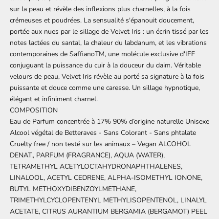
sur la peau et révèle des inflexions plus charnelles, à la fois
crémeuses et poudrées. La sensualité s'épanouit doucement,
portée aux nues par le sillage de Velvet Iris : un écrin tissé par les
notes lactées du santal, la chaleur du labdanum, et les vibrations
contemporaines de SaffianoTM, une molécule exclusive d'IFF
conjuguant la puissance du cuir à la douceur du daim. Véritable
velours de peau, Velvet Iris révèle au porté sa signature à la fois
puissante et douce comme une caresse. Un sillage hypnotique,
élégant et infiniment charnel.
COMPOSITION
Eau de Parfum concentrée à 17% 90% d’origine naturelle Unisexe
Alcool végétal de Betteraves - Sans Colorant - Sans phtalate
Cruelty free / non testé sur les animaux – Vegan ALCOHOL
DENAT., PARFUM (FRAGRANCE), AQUA (WATER),
TETRAMETHYL ACETYLOCTAHYDRONAPHTHALENES,
LINALOOL, ACETYL CEDRENE, ALPHA-ISOMETHYL IONONE,
BUTYL METHOXYDIBENZOYLMETHANE,
TRIMETHYLCYCLOPENTENYL METHYLISOPENTENOL, LINALYL
ACETATE, CITRUS AURANTIUM BERGAMIA (BERGAMOT) PEEL