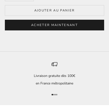
AJOUTER AU PANIER
ACHETER MAINTENANT
Livraison gratuite dès 100€
en France métropolitaine
Aller à l'élément 1
Aller à l'élément 2
Aller à l'élément 3
Aller à l'élément 4