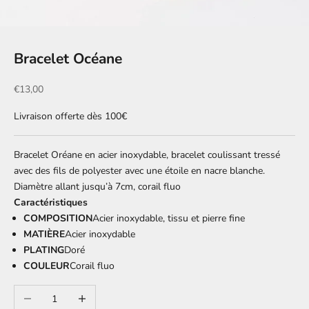
Bracelet Océane
Prix de vente
€13,00
Livraison offerte dès 100€
Bracelet Oréane en acier inoxydable, bracelet coulissant tressé
avec des fils de polyester avec une étoile en nacre blanche.
Diamètre allant jusqu’à 7cm, corail fluo
Caractéristiques
COMPOSITION
Acier inoxydable, tissu et pierre fine
MATIÈRE
Acier inoxydable
PLATING
Doré
COULEUR
Corail fluo
Diminuer la quantité
Augmenter la quantité