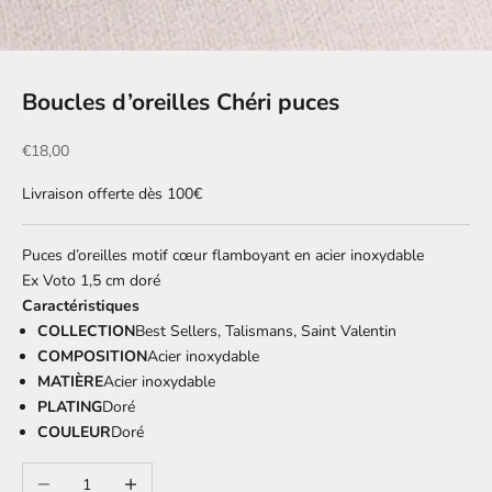
Boucles d’oreilles Chéri puces
Prix de vente
€18,00
Livraison offerte dès 100€
Puces d’oreilles motif cœur flamboyant en acier inoxydable
Ex Voto 1,5 cm doré
Caractéristiques
COLLECTION
Best Sellers, Talismans, Saint Valentin
COMPOSITION
Acier inoxydable
MATIÈRE
Acier inoxydable
PLATING
Doré
COULEUR
Doré
Diminuer la quantité
Augmenter la quantité