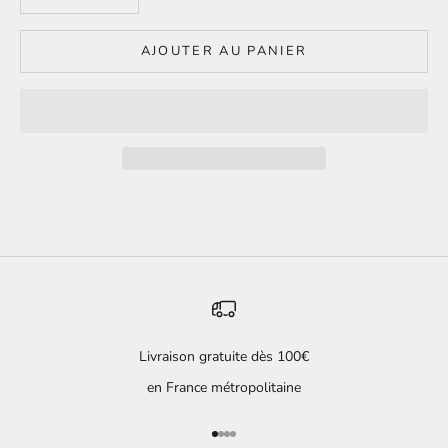
AJOUTER AU PANIER
Livraison gratuite dès 100€
en France métropolitaine
Aller à l'élément 1
Aller à l'élément 2
Aller à l'élément 3
Aller à l'élément 4