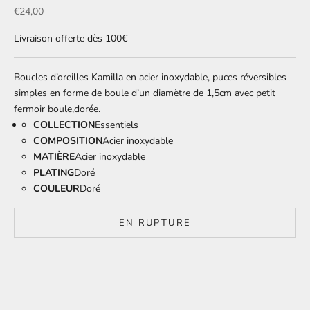
Prix de vente
€24,00
Livraison offerte dès 100€
Boucles d’oreilles Kamilla en acier inoxydable, puces réversibles
simples en forme de boule d’un diamètre de 1,5cm avec petit
fermoir boule,dorée.
COLLECTION
Essentiels
COMPOSITION
Acier inoxydable
MATIÈRE
Acier inoxydable
PLATING
Doré
COULEUR
Doré
EN RUPTURE