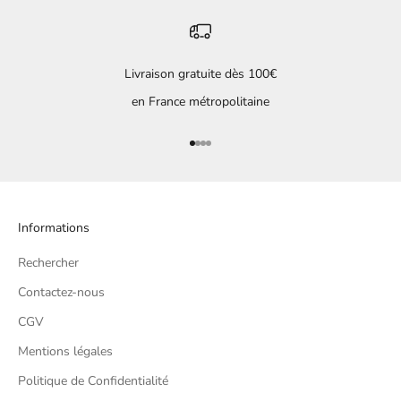
Livraison gratuite dès 100€
en France métropolitaine
Aller à l'élément 1
Aller à l'élément 2
Aller à l'élément 3
Aller à l'élément 4
Informations
Rechercher
Contactez-nous
CGV
Mentions légales
Politique de Confidentialité